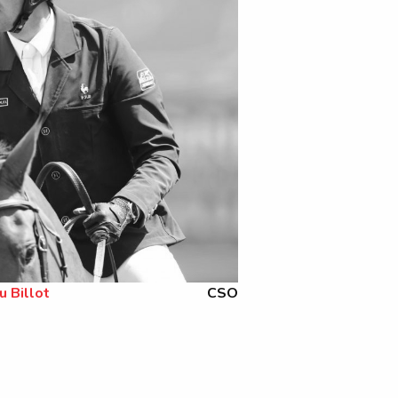
u Billot
CSO