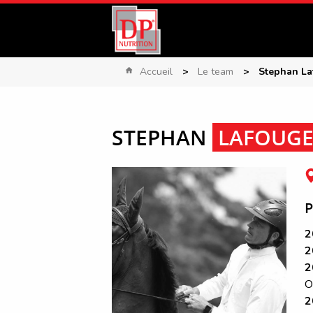
Accueil
Le team
Stephan La
STEPHAN
LAFOUG
P
2
2
2
O
2