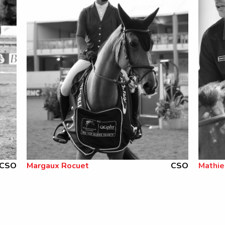
CSO
Margaux Rocuet
CSO
Mathie