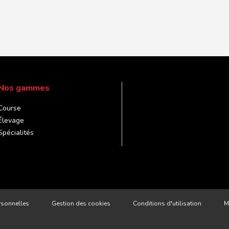
Veuillez laisser ce champ
Nos gammes
Course
Élevage
Spécialités
rsonnelles
Gestion des cookies
Conditions d'utilisation
M