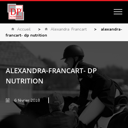
Accueil
>
Alexandra Francart
>
alexandra-
francart- dp nutrition
ALEXANDRA-FRANCART- DP
NUTRITION
6 février 2018