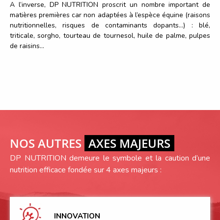
A l’inverse, DP NUTRITION proscrit un nombre important de
matières premières car non adaptées à l’espèce équine (raisons
nutritionnelles, risques de contaminants dopants…) : blé,
triticale, sorgho, tourteau de tournesol, huile de palme, pulpes
de raisins…
NOS AUTRES
AXES MAJEURS
DP NUTRITION demeure le symbole et la caution d’une
nutrition efficace fondée sur 4 axes majeurs :
INNOVATION