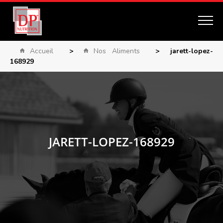
Accueil
>
Nos Aliments
>
jarett-lopez-
168929
JARETT-LOPEZ-168929